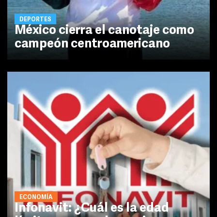
DEPORTES
México cierra el canotaje como
campeón centroamericano
ECONOMÍA
Infonavit: ¿Cuál es la edad