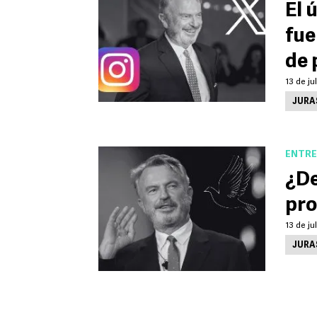
El 
fue
de 
13 de ju
JURA
ENTRE
¿De
pro
13 de ju
JURA