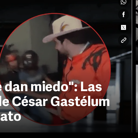
 dan miedo": Las
de César Gastélum
nato