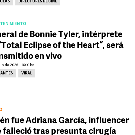
CULAS
DIRECTORES DE CINE
TENIMIENTO
eral de Bonnie Tyler, intérprete
“Total Eclipse of the Heart”, será
nsmitido en vivo
lio de 2026 - 10:10 hs
ANTES
VIRAL
O
én fue Adriana García, influencer
 falleció tras presunta cirugía