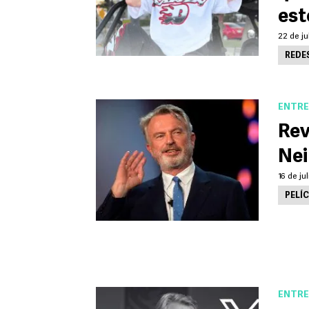
est
22 de ju
REDE
ENTRE
Rev
Nei
16 de ju
PELÍ
ENTRE