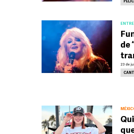
PELÍ
ENTRE
Fun
de 
tra
23 de ju
CANT
MÉXIC
Qui
que