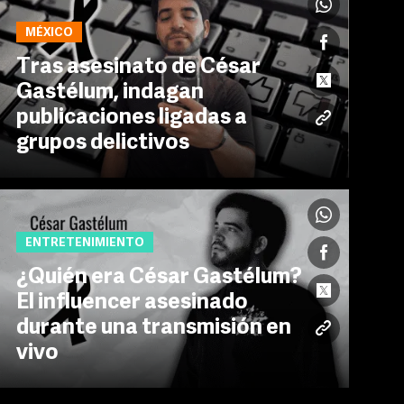
MÉXICO
Tras asesinato de César
Gastélum, indagan
publicaciones ligadas a
grupos delictivos
ENTRETENIMIENTO
¿Quién era César Gastélum?
El influencer asesinado
durante una transmisión en
vivo