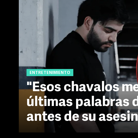
ENTRETENIMIENTO
"Esos chavalos me
últimas palabras 
antes de su asesi