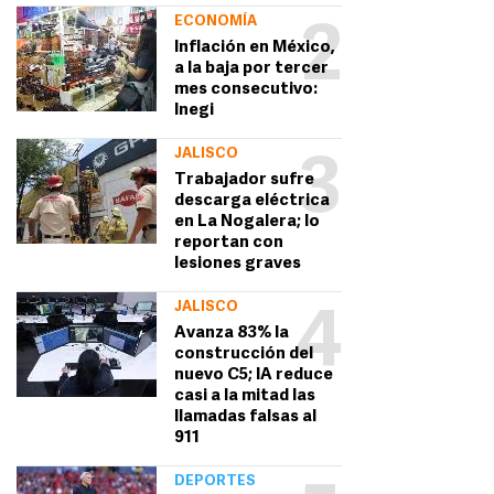
ECONOMÍA
2
Inflación en México,
a la baja por tercer
mes consecutivo:
Inegi
JALISCO
3
Trabajador sufre
descarga eléctrica
en La Nogalera; lo
reportan con
lesiones graves
JALISCO
4
Avanza 83% la
construcción del
nuevo C5; IA reduce
casi a la mitad las
llamadas falsas al
911
DEPORTES