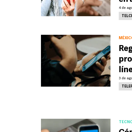
4 de ag
TELC
MÉXIC
Reg
pro
lín
3 de ago
TELE
TECNO