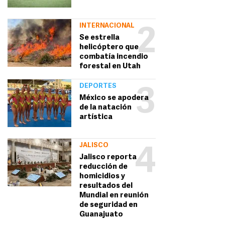
INTERNACIONAL
2
Se estrella
helicóptero que
combatía incendio
forestal en Utah
DEPORTES
3
México se apodera
de la natación
artística
JALISCO
4
Jalisco reporta
reducción de
homicidios y
resultados del
Mundial en reunión
de seguridad en
Guanajuato