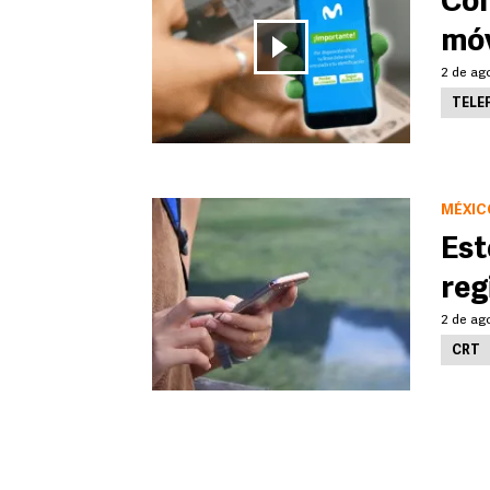
Cóm
móv
2 de ag
TELE
MÉXIC
Est
reg
2 de ago
CRT