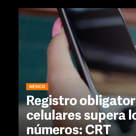
MÉXICO
Registro obligator
celulares supera l
números: CRT