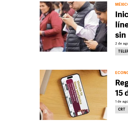
MÉXIC
Ini
lín
sin
2 de ag
TELE
ECON
Reg
15 
1 de ago
CRT