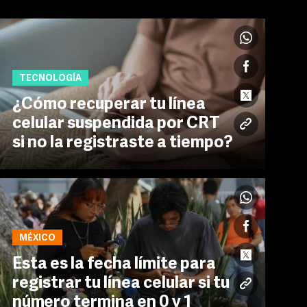
TECNOLOGÍA
¿Cómo recuperar tu línea
celular suspendida por CRT
si no la registraste a tiempo?
MÉXICO
Esta es la fecha límite para
registrar tu línea celular si tu
número termina en 0 y 1